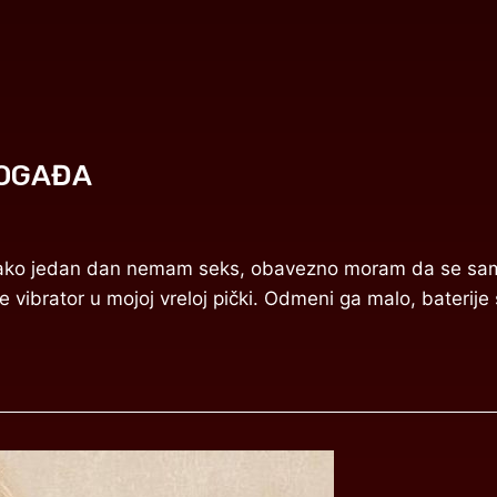
POGAĐA
na i ako jedan dan nemam seks, obavezno moram da se s
vibrator u mojoj vreloj pički. Odmeni ga malo, baterije