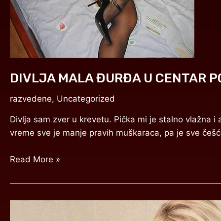
DIVLJA MALA ĐURĐA U CENTAR 
razvedene
,
Uncategorized
Divlja sam zver u krevetu. Pička mi je stalno vlaž
vreme sve je manje pravih muškaraca, pa je sve češće 
Read More »
MILFARA
JAGODA