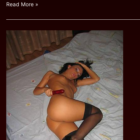
Read More »
DIVLJA
MALA
ĐURĐA
U
CENTAR
POGAĐA