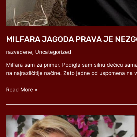
MILFARA JAGODA PRAVA JE NEZ
razvedene
,
Uncategorized
Milfara sam za primer. Podigla sam silnu dečicu sama,
na najrazličitije načine. Zato jedne od uspomena na v
Read More »
ATRAKTIVNA
NEVENA
BI