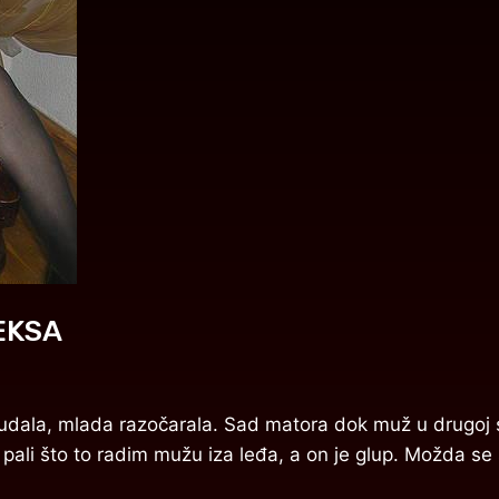
EKSA
ala, mlada razočarala. Sad matora dok muž u drugoj sob
 pali što to radim mužu iza leđa, a on je glup. Možda se