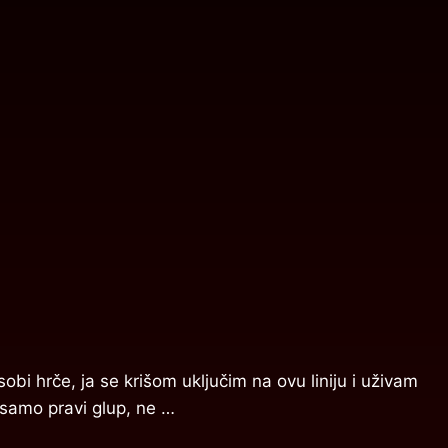
i hrče, ja se krišom uključim na ovu liniju i uživam
 samo pravi glup, ne …