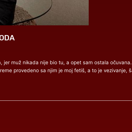
GODA
 jer muž nikada nije bio tu, a opet sam ostala očuvana. 
reme provedeno sa njim je moj fetiš, a to je vezivanje, š