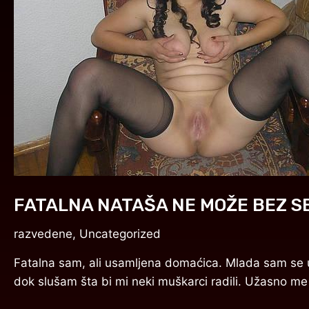
MOŽE
BEZ
SEKSA
FATALNA NATAŠA NE MOŽE BEZ S
razvedene
,
Uncategorized
Fatalna sam, ali usamljena domaćica. Mlada sam se ud
dok slušam šta bi mi neki muškarci radili. Užasno me