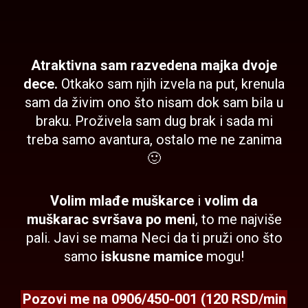
Atraktivna sam razvedena majka dvoje
dece.
Otkako sam njih izvela na put, krenula
sam da živim ono što nisam dok sam bila u
braku. Proživela sam dug brak i sada mi
treba samo avantura, ostalo me ne zanima
🙂
Volim mlađe muškarce
i
volim da
muškarac
svršava po meni
, to me najviše
pali. Javi se mama Neci da ti pruži ono što
samo
iskusne mamice
mogu!
Pozovi me na
0906/450-001 (120 RSD/min