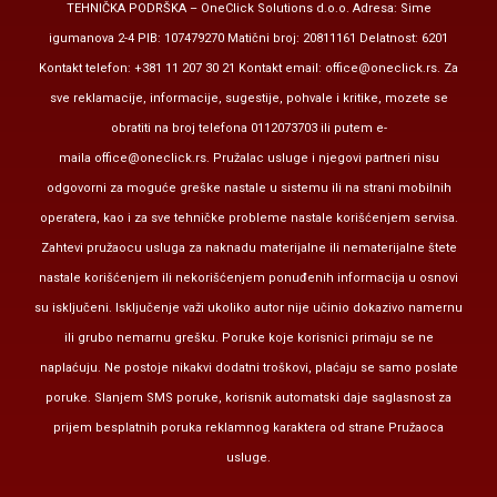
TEHNIČKA PODRŠKA – OneClick Solutions d.o.o. Adresa: Sime
igumanova 2-4 PIB: 107479270 Matični broj: 20811161 Delatnost: 6201
Kontakt telefon: +381 11 207 30 21 Kontakt email:
office@oneclick.rs
. Za
sve reklamacije, informacije, sugestije, pohvale i kritike, mozete se
obratiti na broj telefona 0112073703 ili putem e-
maila
office@oneclick.rs
. Pružalac usluge i njegovi partneri nisu
odgovorni za moguće greške nastale u sistemu ili na strani mobilnih
operatera, kao i za sve tehničke probleme nastale korišćenjem servisa.
Zahtevi pružaocu usluga za naknadu materijalne ili nematerijalne štete
nastale korišćenjem ili nekorišćenjem ponuđenih informacija u osnovi
su isključeni. Isključenje važi ukoliko autor nije učinio dokazivo namernu
ili grubo nemarnu grešku. Poruke koje korisnici primaju se ne
naplaćuju. Ne postoje nikakvi dodatni troškovi, plaćaju se samo poslate
poruke. Slanjem SMS poruke, korisnik automatski daje saglasnost za
prijem besplatnih poruka reklamnog karaktera od strane Pružaoca
usluge.