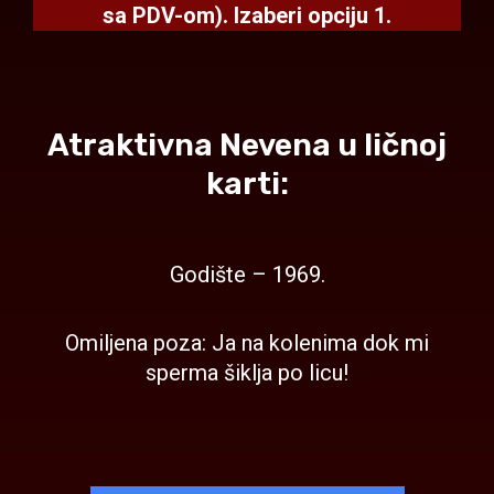
sa PDV-om).
Izaberi opciju 1.
Atraktivna Nevena u ličnoj
karti:
Godište – 1969.
Omiljena poza: Ja na kolenima dok mi
sperma šiklja po licu!