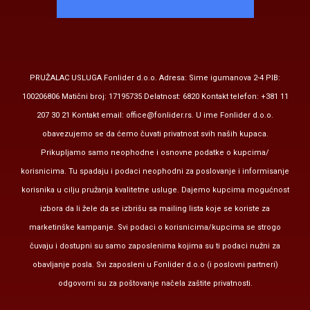
PRUŽALAC USLUGA Fonlider d.o.o. Adresa: Sime igumanova 2-4 PIB:
100206806 Matični broj: 17195735 Delatnost: 6820 Kontakt telefon: +381 11
207 30 21 Kontakt email:
office@fonlider.rs
. U ime Fonlider d.o.o.
obavezujemo se da ćemo čuvati privatnost svih naših kupaca.
Prikupljamo samo neophodne i osnovne podatke o kupcima/
korisnicima. Tu spadaju i podaci neophodni za poslovanje i informisanje
korisnika u cilju pružanja kvalitetne usluge. Dajemo kupcima mogućnost
izbora da li žele da se izbrišu sa mailing lista koje se koriste za
marketinške kampanje. Svi podaci o korisnicima/kupcima se strogo
čuvaju i dostupni su samo zaposlenima kojima su ti podaci nužni za
obavljanje posla. Svi zaposleni u Fonlider d.o.o (i poslovni partneri)
odgovorni su za poštovanje načela zaštite privatnosti.