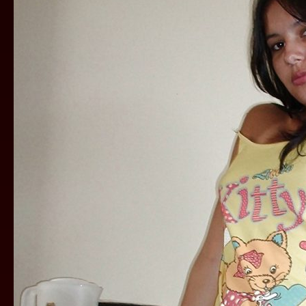
DA
JOJ
TREBA
HITNA
JEBAČINA