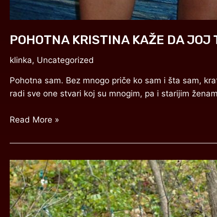
POHOTNA KRISTINA KAŽE DA JOJ
klinka
,
Uncategorized
Pohotna sam. Bez mnogo priče ko sam i šta sam, kratko
radi sve one stvari koj su mnogim, pa i starijim žen
Read More »
DEVICA
IVANKA
IŽIVELA
BI