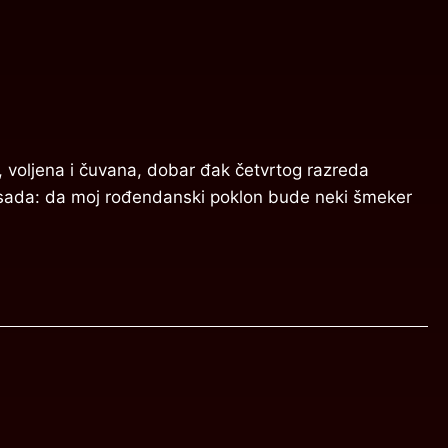
 voljena i čuvana, dobar đak četvrtog razreda
o sada: da moj rođendanski poklon bude neki šmeker