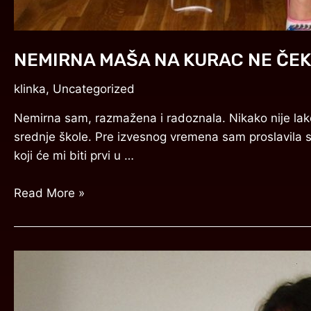
NEMIRNA MAŠA NA KURAC NE ČEKA
klinka
,
Uncategorized
Nemirna sam, razmažena i radoznala. Nikako nije lak
srednje škole. Pre izvesnog vremena sam proslavila 
koji će mi biti prvi u …
Read More »
POHOTNA
KRISTINA
KAŽE