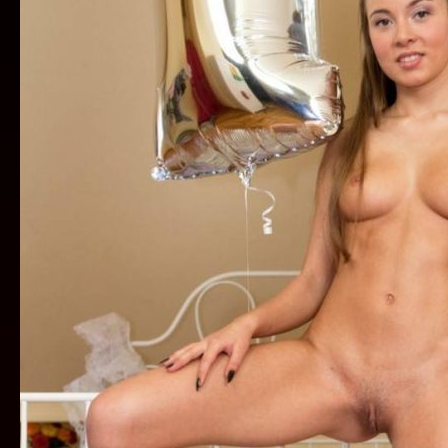
KURAC
NE
ČEKA
VIŠE
NI
ČASA