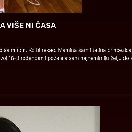
 VIŠE NI ČASA
o sa mnom. Ko bi rekao. Mamina sam i tatina princezica,
svoj 18-ti rođendan i poželela sam najnemirniju želju d