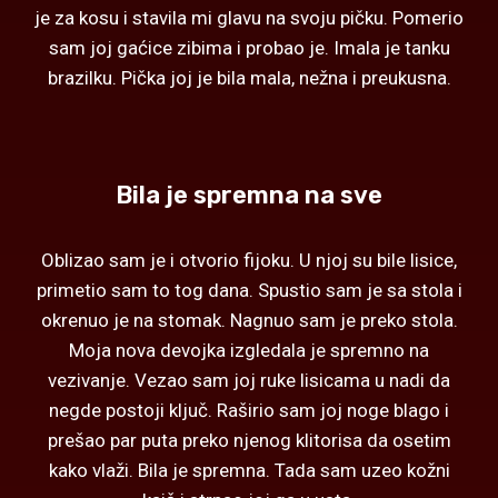
je za kosu i stavila mi glavu na svoju pičku. Pomerio
sam joj gaćice zibima i probao je. Imala je tanku
brazilku. Pička joj je bila mala, nežna i preukusna.
Bila je spremna na sve
Oblizao sam je i otvorio fijoku. U njoj su bile lisice,
primetio sam to tog dana. Spustio sam je sa stola i
okrenuo je na stomak. Nagnuo sam je preko stola.
Moja nova devojka izgledala je spremno na
vezivanje. Vezao sam joj ruke lisicama u nadi da
negde postoji ključ. Raširio sam joj noge blago i
prešao par puta preko njenog klitorisa da osetim
kako vlaži. Bila je spremna. Tada sam uzeo kožni