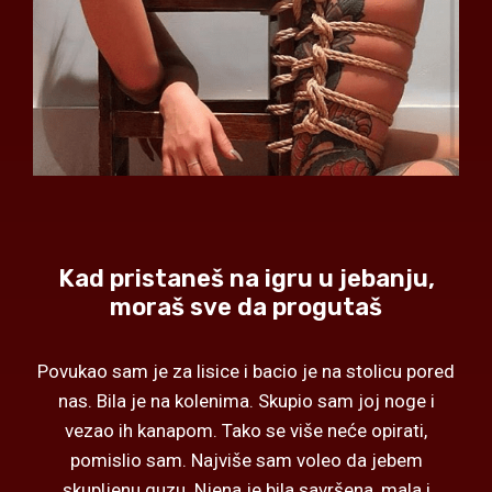
Kad pristaneš na igru u jebanju,
moraš sve da progutaš
Povukao sam je za lisice i bacio je na stolicu pored
nas. Bila je na kolenima. Skupio sam joj noge i
vezao ih kanapom. Tako se više neće opirati,
pomislio sam. Najviše sam voleo da jebem
skupljenu guzu. Njena je bila savršena, mala i