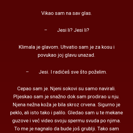
Vikao sam na sav glas.
– Jesi li? Jesi li?
Klimala je glavom. Uhvatio sam je za kosu i
povukao joj glavu unazad.
– Jesi. I radićeš sve što poželim.
Cepao sam je. Njeni sokovi su samo navirali.
Pljeskao sam je snažno dok sam prodirao u nju.
Njena nežna koža je bila skroz crvena. Sigurno je
peklo, ali isto tako i palilo. Gledao sam u te mekane
guzove i već video svoju spermu svuda po njima.
To me je nagnalo da bude još grublji. Tako sam