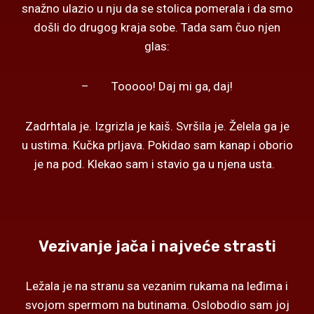
snažno ulazio u nju da se stolica pomerala i da smo
došli do drugog kraja sobe. Tada sam čuo njen
glas:
– Tooooo! Daj mi ga, daj!
Zadrhtala je. Izgrizla je kaiš. Svršila je. Želela ga je
u ustima. Kučka prljava. Pokidao sam kanap i oborio
je na pod. Klekao sam i stavio ga u njena usta.
Vezivanje jača i najveće strasti
Ležala je na stranu sa vezanim rukama na leđima i
svojom spermom na butinama. Oslobodio sam joj