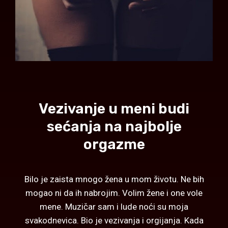
Vezivanje u meni budi
sećanja na najbolje
orgazme
Bilo je zaista mnogo žena u mom životu. Ne bih
mogao ni da ih nabrojim. Volim žene i one vole
mene. Muzičar sam i lude noći su moja
svakodnevica. Bio je vezivanja i orgijanja. Kada