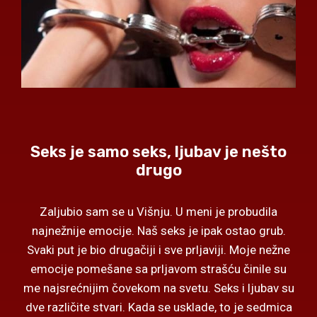
Seks je samo seks, ljubav je nešto
drugo
Zaljubio sam se u Višnju. U meni je probudila
najnežnije emocije. Naš seks je ipak ostao grub.
Svaki put je bio drugačiji i sve prljaviji. Moje nežne
emocije pomešane sa prljavom strašću činile su
me najsrećnijim čovekom na svetu. Seks i ljubav su
dve različite stvari. Kada se usklade, to je sedmica