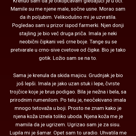
Krenuo sam da je otkopčavam gledajući je u oči.
Mamile su me njene male, sočne usne. Morao sam
da ih poljubim. Velikodušno mi je uzvratila.
Pogledao sam u prizor ispod farmerki. Njen donji
stajling je bio već druga priča. Imala je neki
neobični čipkani veš crne boje. Tange su se
pretvarale u crno-sive cvetove od čipke. Bio je tako
gotik. Ložio sam se na to.
Sama je krenula da skida majicu. Grudnjak je bio
još lepši. Imala je jako uzan stuk i lepe, čvrste
trojčice koje je brus podigao. Bila je nežna i bela, sa
prirodnim rumenilom. Po telu je, neočekivano imala
mnogo tetovaža u boji. Prosto ne znam kako je
njena koža iznela toliko uboda. Njena koža me je
mamila da je ugrizem. Ugrizao sam je za sisu.
Lupila mi je šamar. Opet sam to uradio. Uhvatila me