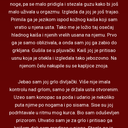
noge, pa se malo pridigla i stezala guzu kako bi još
malo uživala u orgazmu. Izgleda da joj je još trajao.
Primila ga je jezikom ispod kožnog kaiša koji sam
vratio u njena usta. Tako me je ložio taj osećaj
hladnog kaiša i njenih vrelih usana na njemu. Prvo
ga je samo oblizivala, a onda sam joj ga zabio do
grkljana. Gušila se u pljuvački. Kaiš joj je pritisao
usnu koja je otekla i izgledala tako jebozovno. Na
njenom čelu nakupile su se kapljice znoja.
Jebao sam joj grlo divljački. Više nije imala
kontrolu nad grlom, samo je držala usta otvorenim.
Uzeo sam konopac sa poda i udario je nekoliko
puta njime po nogama i po sisama. Sise su joj
podrhtavale u ritmu mog kurca. Bio sam oduševljen
prizorom. Uhvatio sam je za grlo i pritisao ga