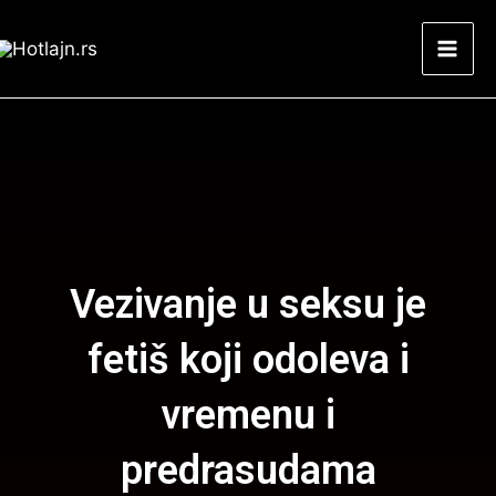
Skip
Mai
to
Men
content
Vezivanje u seksu je
fetiš koji odoleva i
vremenu i
predrasudama