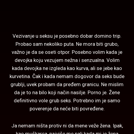
Vezivanje u seksu je posebno dobar
domino
trip.
Probao sam nekoliko puta. Ne mora biti grubo,
važno je da se oseti otpor. Posebno volim kada je
devojka koju vezujem nežna i senzualna. Volim
kada devojka ne izgleda kao kurva, ali se jebe kao
kurvetina. Čak i kada nemam dogovor da seks bude
grublji, uvek probam da pređem granicu. Ne mislim
da je to na bilo koji način nasilje.
Porno je.
Žene
definitivno vole grub seks. Potrebno im je samo
poverenje da neće biti povređene.
Ja nemam ništa protiv ni da mene veže žena. Ipak,
kao muškarca, najviše me pali kada mi je žena