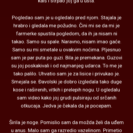
kaiš i strpao joj ga u usta.
Pogledao sam je u ogledalo pred njom. Stajala je
hrabro i gledala me požudno. Čini mi se da mi je
farmerke spustila pogledom, da ih ja nisam ni
takao. Samo su spale. Naravno, nisam imao gaće.
Samo su mi smetale u ovakvim noćima. Pljesnuo
sam je par puta po guzi. Bila je premekana. Guzovi
su joj poskakivali i od najmanjeg udarca. To me je
tako palilo. Uhvatio sam je za lisice i privukao je.
Smejala se. Đavolski je dobro izgledala tako duge
kose i raširenih, vitkih i prelepih nogu. U ogledalu
sam video kako joj grudi pulsiraju od srčanih
otkucaja. Jedva je čekala da je pocepam.
Širila je noge. Pomislio sam da možda želi da uđem
u anus. Malo sam ga razredio vazelinom. Primetio