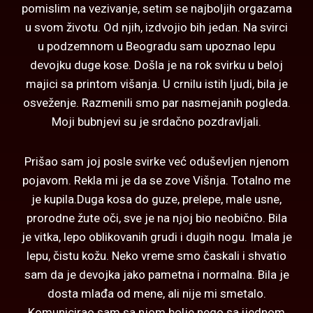
pomislim na vezivanje, setim se najboljih orgazama
u svom životu. Od njih, izdvojio bih jedan. Na svirci
u podzemnom u Beogradu sam upoznao lepu
devojku duge kose. Došla je na rok svirku u beloj
majici sa printom višanja. U crnilu istih ljudi, bila je
osveženje. Razmenili smo par nasmejanih pogleda.
Moji bubnjevi su je srdačno pozdravljali.
Prišao sam joj posle svirke već oduševljen njenom
pojavom. Rekla mi je da se zove Višnja. Totalno me
je kupila.Duga kosa do guze, prelepe, male usne,
prorodne žute oči, sve je na njoj bio neobično. Bila
je vitka, lepo oblikovanih grudi i dugih nogu. Imala je
lepu, čistu kožu. Neko vreme smo časkali i shvatio
sam da je devojka jako pametna i normalna. Bila je
dosta mlađa od mene, ali nije mi smetalo.
Komunicirao sam sa njom bolje nego sa ijednom