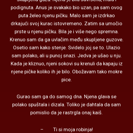
podignuta. Anus je svakako bio uzan, pa sam ovog
puta želeo njenu pičku. Malo sam je izdrkao
drkajući svoj kurac istovremeno. Zatim sa umočio
prste u njenu pičku. Bila je i više nego spremna.
Krenuo sam da ga uvlačim među skupljene guzove.
Osetio sam kako stenje. Svidelo joj se to. Ulazio
sam polako, ali u punoj snazi. Jedva je ušao u nju.
Kada je kliznuo, njeni sokovi su krenuli da kapaju iz
njene pičke koliko ih je bilo. Obožavam tako mokre
pice.
Gurao sam ga do samog dna. Njena glava se
polako spuštala i dizala. Toliko je dahtala da sam
pomislio da je rastrgla onaj kaiš.
– Ti si moja robinja!