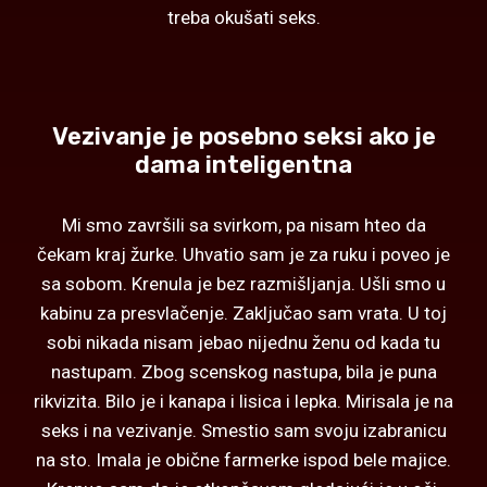
treba okušati seks.
Vezivanje je posebno seksi ako je
dama inteligentna
Mi smo završili sa svirkom, pa nisam hteo da
čekam kraj žurke. Uhvatio sam je za ruku i poveo je
sa sobom. Krenula je bez razmišljanja. Ušli smo u
kabinu za presvlačenje. Zaključao sam vrata. U toj
sobi nikada nisam jebao nijednu ženu od kada tu
nastupam. Zbog scenskog nastupa, bila je puna
rikvizita. Bilo je i kanapa i lisica i lepka. Mirisala je na
seks i na vezivanje. Smestio sam svoju izabranicu
na sto. Imala je obične farmerke ispod bele majice.