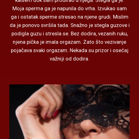
kaišem dok sam prodirao u njega. Stegla ga je.
Moja sperma ga je napunila do vrha. Izvukao sam
ga i ostatak sperme stresao na njene grudi. Mislim
da je ponovo svršila tada. Snažno je stegla guzove i
podigla guzu i stresla se. Bez dodira, vezanih ruku,
njena pička je imala orgazam. Zato što vezivanje
pojačava svaki orgazam. Nekada su prizor i osećaj
važniji od dodira.