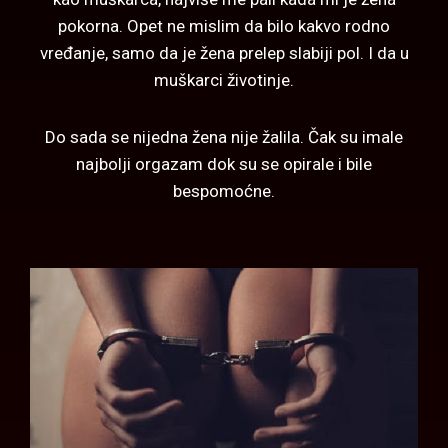
pokorna. Opet ne mislim da bilo kakvo rodno
vređanje, samo da je žena prelep slabiji pol. I da u
muškarci životinje.
Do sada se nijedna žena nije žalila. Čak su imale
najbolji orgazam dok su se opirale i bile
bespomoćne.