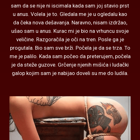
sam da se nije ni iscimala kada sam joj stavio prst
u anus. Volela je to. Gledala me je u ogledalu kao
da čeka nova dešavanja. Naravno, nisam izdržao,
ušao sam u anus. Kurac mi je bio na vrhuncu svoje
veličine. Razgoračila je oči na tren. Posle ga je
progutala. Bio sam sve brži. Počela je da se trza. To
me je palilo. Kada sam počeo da preterujem, počela
je da steže guzove. Grčenje njenih mišića i ludački
galop kojim sam je nabijao doveli su me do ludila.