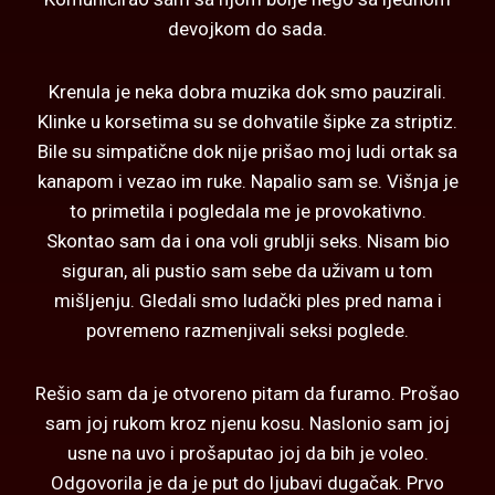
devojkom do sada.
Krenula je neka dobra muzika dok smo pauzirali.
Klinke u korsetima su se dohvatile šipke za striptiz.
Bile su simpatične dok nije prišao moj ludi ortak sa
kanapom i vezao im ruke. Napalio sam se. Višnja je
to primetila i pogledala me je provokativno.
Skontao sam da i ona voli grublji seks. Nisam bio
siguran, ali pustio sam sebe da uživam u tom
mišljenju. Gledali smo ludački ples pred nama i
povremeno razmenjivali seksi poglede.
Rešio sam da je otvoreno pitam da furamo. Prošao
sam joj rukom kroz njenu kosu. Naslonio sam joj
usne na uvo i prošaputao joj da bih je voleo.
Odgovorila je da je put do ljubavi dugačak. Prvo