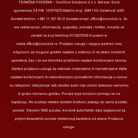
TEHNIČKA PODRŠKA – OneClick Solutions d.o.o. Adresa: Sime
igumanova 2-4 PIB: 107479270 Matični broj: 20811161 Delatnost: 6201
Kontakt telefon: +381 11 207 30 21 Kontakt email:
office@oneclick.rs
. Za
sve reklamacije, informacije, sugestije, pohvale i kritike, mozete se
obratiti na broj telefona 0112073703 ili putem e-
maila
office@oneclick.rs
. Pružalac usluge i njegovi partneri nisu
odgovorni za moguće greške nastale u sistemu ili na strani mobilnih
operatera, kao i za sve tehničke probleme nastale korišćenjem servisa.
Zahtevi pružaocu usluga za naknadu materijalne ili nematerijalne štete
nastale korišćenjem ili nekorišćenjem ponuđenih informacija u osnovi
su isključeni. Isključenje važi ukoliko autor nije učinio dokazivo namernu
ili grubo nemarnu grešku. Poruke koje korisnici primaju se ne
naplaćuju. Ne postoje nikakvi dodatni troškovi, plaćaju se samo poslate
poruke. Slanjem SMS poruke, korisnik automatski daje saglasnost za
prijem besplatnih poruka reklamnog karaktera od strane Pružaoca
usluge.