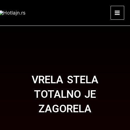
Skip
Mai
to
Men
content
VRELA STELA
TOTALNO JE
ZAGORELA