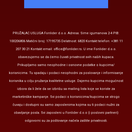
PRUŽALAC USLUGA Fonlider d.o.o. Adresa: Sime igumanova 2-4 PIB:
100206806 Matični broj: 17195735 Delatnost: 6820 Kontakt telefon: +381 11
207 30 21 Kontakt email:
office@fonlider.rs
. U ime Fonlider d.o.o.
obavezujemo se da ćemo čuvati privatnost svih naših kupaca.
Prikupljamo samo neophodne i osnovne podatke o kupcima/
korisnicima. Tu spadaju i podaci neophodni za poslovanje i informisanje
korisnika u cilju pružanja kvalitetne usluge. Dajemo kupcima mogućnost
izbora da li žele da se izbrišu sa mailing lista koje se koriste za
marketinške kampanje. Svi podaci o korisnicima/kupcima se strogo
čuvaju i dostupni su samo zaposlenima kojima su ti podaci nužni za
obavljanje posla. Svi zaposleni u Fonlider d.o.o (i poslovni partneri)
odgovorni su za poštovanje načela zaštite privatnosti.