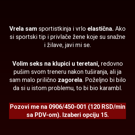
Vrela sam
sportistkinja i vrlo
elastična.
Ako
si sportski tip i privlače
žene
koje su snažne
i žilave, javi mi se.
Volim seks na klupici u teretani,
redovno
pušim svom treneru nakon tuširanja, ali ja
sam malo prilično
zagorela
.
Poželjno
bi bilo
da si u istom problemu, to bi bio karambl.
Pozovi me na
0906/450-001 (120 RSD/min
sa PDV-om).
Izaberi opciju 15.