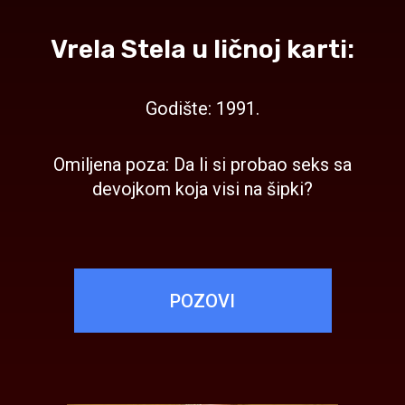
Vrela Stela u ličnoj karti:
Godište: 1991.
Omiljena poza: Da li si probao seks sa
devojkom koja visi na šipki?
POZOVI