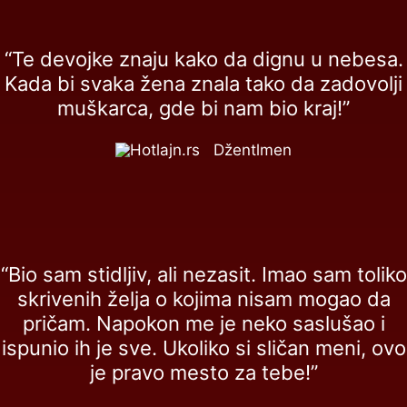
“Te devojke znaju kako da dignu u nebesa.
Kada bi svaka žena znala tako da zadovolji
muškarca, gde bi nam bio kraj!”
Džentlmen
“Bio sam stidljiv, ali nezasit. Imao sam toliko
skrivenih želja o kojima nisam mogao da
pričam. Napokon me je neko saslušao i
ispunio ih je sve. Ukoliko si sličan meni, ovo
je pravo mesto za tebe!”