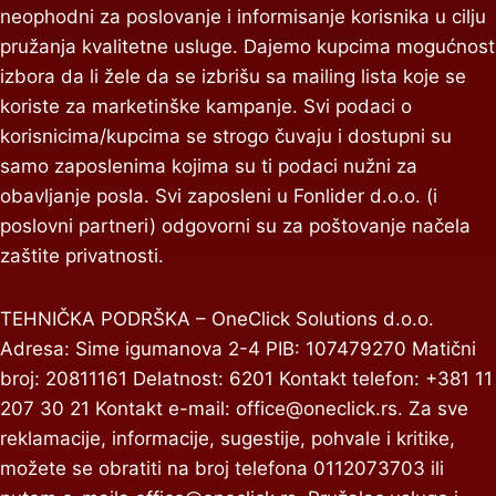
neophodni za poslovanje i informisanje korisnika u cilju
pružanja kvalitetne usluge. Dajemo kupcima mogućnost
izbora da li žele da se izbrišu sa mailing lista koje se
koriste za marketinške kampanje. Svi podaci o
korisnicima/kupcima se strogo čuvaju i dostupni su
samo zaposlenima kojima su ti podaci nužni za
obavljanje posla. Svi zaposleni u Fonlider d.o.o. (i
poslovni partneri) odgovorni su za poštovanje načela
zaštite privatnosti.
TEHNIČKA PODRŠKA – OneClick Solutions d.o.o.
Adresa: Sime igumanova 2-4 PIB: 107479270 Matični
broj: 20811161 Delatnost: 6201 Kontakt telefon: +381 11
207 30 21 Kontakt e-mail:
office@oneclick.rs
. Za sve
reklamacije, informacije, sugestije, pohvale i kritike,
možete se obratiti na broj telefona 0112073703 ili