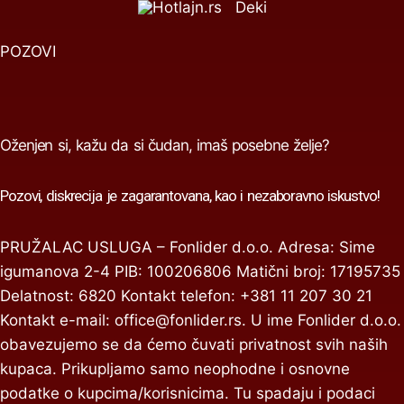
Deki
POZOVI
Oženjen si, kažu da si čudan, imaš posebne želje?
Pozovi, diskrecija je zagarantovana,
kao i nezaboravno iskustvo!
PRUŽALAC USLUGA – Fonlider d.o.o. Adresa: Sime
igumanova 2-4 PIB: 100206806 Matični broj: 17195735
Delatnost: 6820 Kontakt telefon: +381 11 207 30 21
Kontakt e-mail:
office@fonlider.rs
. U ime Fonlider d.o.o.
obavezujemo se da ćemo čuvati privatnost svih naših
kupaca. Prikupljamo samo neophodne i osnovne
podatke o kupcima/korisnicima. Tu spadaju i podaci