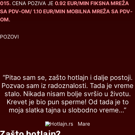
015.
CENA POZIVA JE
0.92 EUR/MIN FIKSNA MREŽA
SA PDV-OM/ 1.10 EUR/MIN MOBILNA MREŽA SA PDV-
OM.
POZOVI
“Pitao sam se, zašto hotlajn i dalje postoji.
Pozvao sam iz radoznalosti. Tada je vreme
stalo. Nikada nisam bolje svršio u životu.
Krevet je bio pun sperme! Od tada je to
moja slatka tajna u slobodno vreme...”
Mare
Zašto hotlajn?