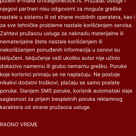
putem e-maila
office@oneclick.rs
. Pružalac usluge i
njegovi partneri nisu odgovorni za moguće greške
nastale u sistemu ili od strane mobilnih operatera, kao i
za sve tehničke probleme nastale korišćenjem servisa.
Zahtevi pružaocu usluga za naknadu materijalne ili
nematerijalne štete nastale korišćenjem ili
nekorišćenjem ponuđenih informacija u osnovi su
isključeni. Isključenje važi ukoliko autor nije učinio
dokazivo namernu ili grubo nemarnu grešku. Poruke
koje korisnici primaju se ne naplaćuju. Ne postoje
nikakvi dodatni troškovi, plaćaju se samo poslate
poruke. Slanjem SMS poruke, korisnik automatski daje
saglasnost za prijem besplatnih poruka reklamnog
karaktera od strane pružaoca usluge.
RADNO VREME