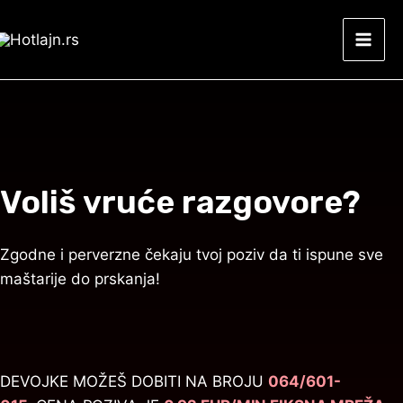
Skip
Mai
to
Men
content
Voliš vruće razgovore?
Zgodne i perverzne čekaju tvoj poziv da ti ispune sve
maštarije do prskanja!
DEVOJKE MOŽEŠ DOBITI NA BROJU
064/601-